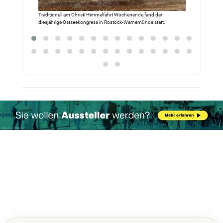
Traditionell am Christi Himmelfahrt Wochenende fand der
diesjährige Ostseekongress in Rostock-Warnemünde statt.